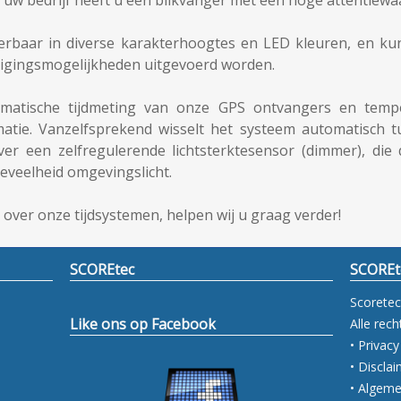
verbaar in diverse karakterhoogtes en LED kleuren, en kun
tigingsmogelijkheden uitgevoerd worden.
matische tijdmeting van onze GPS ontvangers en tempe
matie. Vanzelfsprekend wisselt het systeem automatisch t
er een zelfregulerende lichtsterktesensor (dimmer), die d
eveelheid omgevingslicht.
over onze tijdsystemen, helpen wij u graag verder!
SCOREtec
SCOREt
Scoretec
Like ons op Facebook
Alle rec
• Privac
• Discla
• Algem