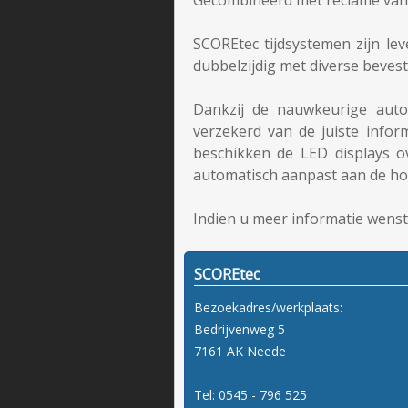
SCOREtec tijdsystemen zijn le
dubbelzijdig met diverse beves
Dankzij de nauwkeurige auto
verzekerd van de juiste infor
beschikken de LED displays ov
automatisch aanpast aan de ho
Indien u meer informatie wenst 
SCOREtec
Bezoekadres/werkplaats:
Bedrijvenweg 5
7161 AK Neede
Tel: 0545 - 796 525