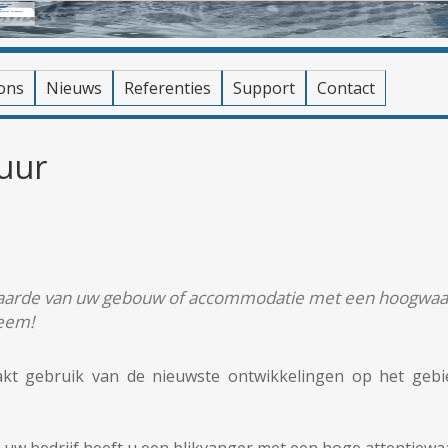
ons
Nieuws
Referenties
Support
Contact
uur
aarde van uw gebouw of accommodatie met een hoogwaar
teem!
akt gebruik van de nieuwste ontwikkelingen op het geb
uw bedrijf heeft u een blikvanger met een hoge attentiewa