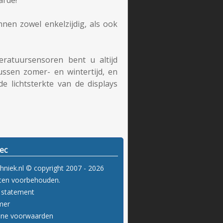
nen zowel enkelzijdig, als ook
ratuursensoren bent u altijd
ussen zomer- en wintertijd, en
e lichtsterkte van de displays
ec
hniek.nl © copyright 2007 - 2026
hten voorbehouden.
y statement
imer
ene voorwaarden