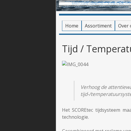
Home
Assortiment
Over 
Tijd / Temperat
Verhoog de attentiew
tijd-/temperatuursys
Het SCOREtec tijdsysteem ma
technologie.
Gecombineerd met reclame van 