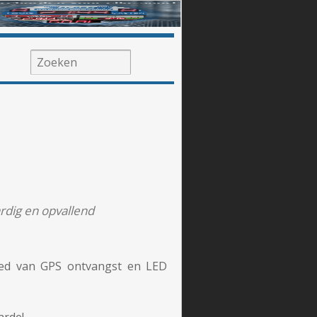
dig en opvallend
ied van GPS ontvangst en LED
arde!