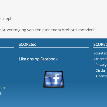
ns op!
ortvereniging van een passend scorebord voorzien!
SCOREtec
SCOREt
Scoretec
Like ons op Facebook
Alle rec
• Privac
• Discla
• Algem
 een
l: