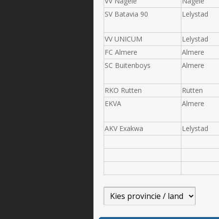
VV Nagele
Nagele
SV Batavia 90
Lelystad
VV UNICUM
Lelystad
FC Almere
Almere
SC Buitenboys
Almere
RKO Rutten
Rutten
EKVA
Almere
AKV Exakwa
Lelystad