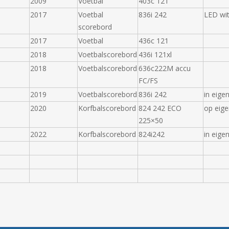
2009
Voetbal
403c 121
2017
Voetbal
836i 242
LED wi
scorebord
2017
Voetbal
436c 121
2018
Voetbalscorebord
436i 121xl
2018
Voetbalscorebord
636c222M accu
FC/FS
2019
Voetbalscorebord
836i 242
in eige
2020
Korfbalscorebord
824 242 ECO
op eige
225×50
2022
Korfbalscorebord
824i242
in eigen