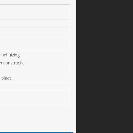
t
n behuizing
n constructie
 plaat