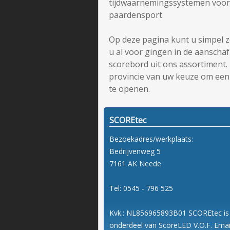
paardensport
Op deze pagina kunt u simpel 
u al voor gingen in de aanscha
scorebord uit ons assortiment.
provincie van uw keuze om een
te openen.
SCOREtec
Bezoekadres/werkplaats:
Bedrijvenweg 5
7161 AK Neede
Tel: 0545 - 796 525
Kvk.: NL856965893B01 SCOREtec is
onderdeel van ScoreLED V.O.F. Emai