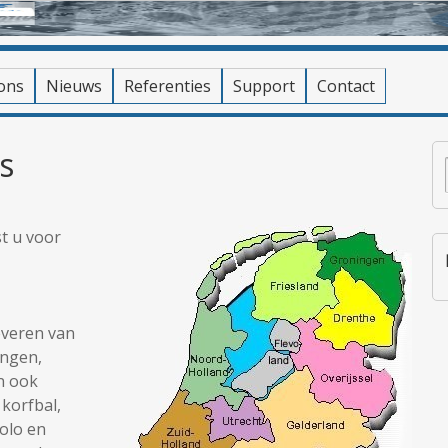
ons
Nieuws
Referenties
Support
Contact
s
t u voor
leveren van
ingen,
n ook
korfbal,
polo en
o.a. de