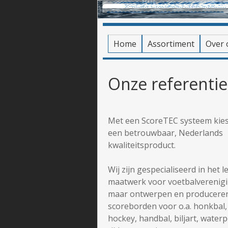
Home
Assortiment
Over 
Onze referentie
Met een ScoreTEC systeem kies
een betrouwbaar, Nederlands
kwaliteitsproduct.
Wij zijn gespecialiseerd in het 
maatwerk voor voetbalverenig
maar ontwerpen en producere
scoreborden voor o.a. honkbal, 
hockey, handbal, biljart, water
tijdwaarnemingssystemen voor 