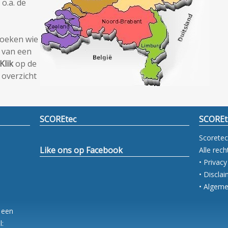
zoeken wie
f van een
Klik
op de
 overzicht
SCOREtec
SCOREt
Scoretec
Like ons op Facebook
Alle rec
• Privac
• Discla
• Algem
 een
l: