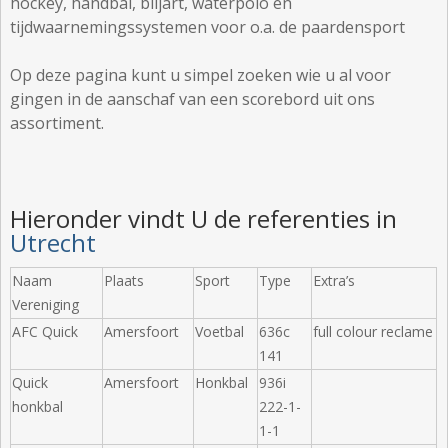
hockey, handbal, biljart, waterpolo en
tijdwaarnemingssystemen voor o.a. de paardensport
Op deze pagina kunt u simpel zoeken wie u al voor
gingen in de aanschaf van een scorebord uit ons
assortiment.
Hieronder vindt U de referenties in
Utrecht
Naam
Plaats
Sport
Type
Extra’s
Vereniging
AFC Quick
Amersfoort
Voetbal
636c
full colour reclame
141
Quick
Amersfoort
Honkbal
936i
honkbal
222-1-
1-1