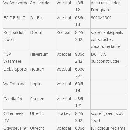
VV Amsvorde
Amsvorde
Voetbal
436i
Accu unit+lader,
121
Frontplaat
FC DE BILT
De Bilt
Voetbal
636c
3000×1500
141
Korfbalclub
Doorn
Korfbal
824c
stalen enkelpaals
Doorn
242
constructie,
claxon, reclame
HSV
Hilversum
Voetbal
836c
DCF-77,
Wasmeer
242
buisconstructie
Delta Sports
Houten
Voetbal
636c
222
VV Cabauw
Lopik
Voetbal
636i
141
Candia 66
Rhenen
Voetbal
436i
121
Gijtenbeek
Utrecht
Hockey
824i
score groen, klok
BV
242
rood
Odysseus ’91
Utrecht
Voetbal
636c
full colour reclame