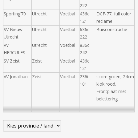
222
Sporting’70
Utrecht
Voetbal
436c
DCF-77, full color
121
reclame
SV Nieuw
Utrecht
Voetbal
636c
Buisconstructie
Utrecht
222
VV
Utrecht
Voetbal
836c
HERCULES
242
SV Zeist
Zeist
Voetbal
436c
121
VV Jonathan
Zeist
Voetbal
236i
score groen, 24cm
101
klok rood,
Frontplaat met
belettering