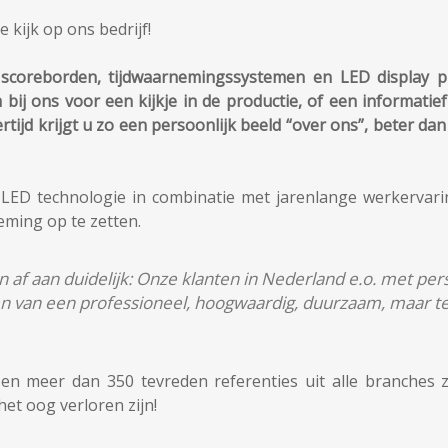
 kijk op ons bedrijf!
scoreborden, tijdwaarnemingssystemen en LED display pro
 bij ons voor een kijkje in de productie, of een informati
ertijd krijgt u zo een persoonlijk beeld “over ons”, beter d
n LED technologie in combinatie met jarenlange werkervari
eming op te zetten.
 af aan duidelijk: Onze klanten in Nederland e.o. met perso
n van een professioneel, hoogwaardig, duurzaam, maar teg
n meer dan 350 tevreden referenties uit alle branches ze
het oog verloren zijn!