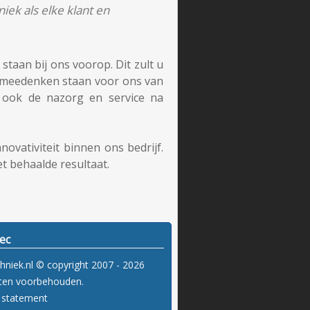
iek als elke klant en
staan bij ons voorop. Dit zult u
en meedenken staan voor ons van
d ook de nazorg en service na
novativiteit binnen ons bedrijf.
t behaalde resultaat.
ec
hniek.nl © copyright 2007 - 2026
hten voorbehouden.
y statement