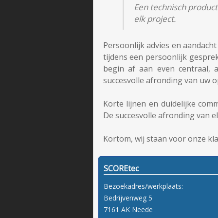
Een technisch product 
elk project.
Persoonlijk advies en aandacht 
tijdens een persoonlijk gespre
begin af aan even centraal, 
succesvolle afronding van uw o
Korte lijnen en duidelijke comm
De succesvolle afronding van e
Kortom, wij staan voor onze kla
SCOREtec
Bezoekadres/werkplaats:
Bedrijvenweg 5
7161 AK Neede