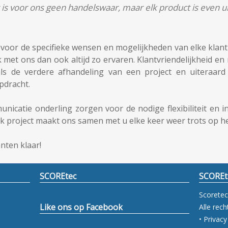
is voor ons geen handelswaar, maar elk product is even un
voor de specifieke wensen en mogelijkheden van elke klant 
k met ons dan ook altijd zo ervaren. Klantvriendelijkheid 
als de verdere afhandeling van een project en uiteraar
pdracht.
unicatie onderling zorgen voor de nodige flexibiliteit en in
lk project maakt ons samen met u elke keer weer trots op he
nten klaar!
SCOREtec
SCOREt
Scoretec
Like ons op Facebook
Alle rec
• Privac