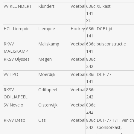
VV KLUNDERT
Klundert
Voetbal
636c
XL kast
141
XL
HCL Liempde
Liempde
Hockey
636i
DCF tijd
141
RKVV
Maliskamp
Voetbal
636c
buisconstructie
MALISKAMP
141
RKSV Ulysses
Megen
Voetbal
836c
242
VV TPO
Moerdijk
Voetbal
636i
DCF-77
141
RKSV
Odiliapeel
Voetbal
836c
ODILIAPEEL
242
SV Nevelo
Oisterwijk
Voetbal
836c
242
RKVV Deso
Oss
Voetbal
836c
DCF-77 T/T, verlic
242
sponsorkast,