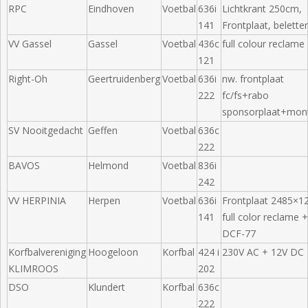
RPC
Eindhoven
Voetbal
636i
Lichtkrant 250cm,
141
Frontplaat, belette
VV Gassel
Gassel
Voetbal
436c
full colour reclame
121
Right-Oh
Geertruidenberg
Voetbal
636i
nw. frontplaat
222
fc/fs+rabo
sponsorplaat+mon
SV Nooitgedacht
Geffen
Voetbal
636c
222
BAVOS
Helmond
Voetbal
836i
242
VV HERPINIA
Herpen
Voetbal
636i
Frontplaat 2485×1
141
full color reclame 
DCF-77
Korfbalvereniging
Hoogeloon
Korfbal
424 i
230V AC + 12V DC
KLIMROOS
202
DSO
Klundert
Korfbal
636c
222