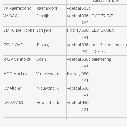
buisconstructie
VV Raamsdonk
Raamsdonk
Voetbal
603c
VV DAW
Schaijk
Voetbal
836c
DCF-77 T/T
242
SMHC De Hopbel
Schijndel
Hockey
636i
LED GROEN
141
TSV NOAD
Tilburg
Voetbal
836c
met 3 sponsorkast
242
DCF-77
RKSV Venhorst
Uden
Voetbal
636c
belettering
141
HOD Hockey
Valkenswaard
Hockey
636i
141
vv Altena
Nieuwendijk
Voetbal
636i
141
VV BVV 63
Hoogerheide
Voetbal
436i
121