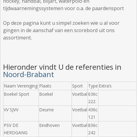
hockey, handbal, biljart, waterpolo en
tijdwaarnemingssystemen voor o.a. de paardensport
Op deze pagina kunt u simpel zoeken wie u al voor
gingen in de aanschaf van een scorebord uit ons
assortiment.
Hieronder vindt U de referenties in
Noord-Brabant
Naam Vereniging
Plaats
Sport
Type
Extra’s
Boekel Sport
Boekel
Voetbal
636c
222
VV SJVV
Deurne
Voetbal
436c
121
PSV DE
Eindhoven
Voetbal
836c
HERDGANG
242