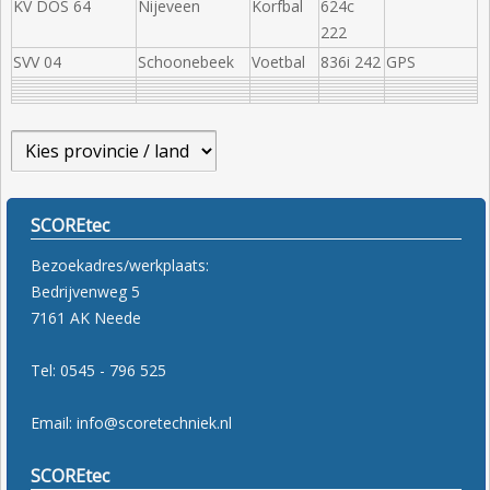
KV DOS 64
Nijeveen
Korfbal
624c
222
SVV 04
Schoonebeek
Voetbal
836i 242
GPS
SCOREtec
Bezoekadres/werkplaats:
Bedrijvenweg 5
7161 AK Neede
Tel: 0545 - 796 525
Email: info@scoretechniek.nl
SCOREtec