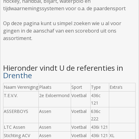
hockey, handbal, biljart, waterpolo en
tijdwaarnemingssystemen voor o.a. de paardensport
Op deze pagina kunt u simpel zoeken wie u al voor
gingen in de aanschaf van een scorebord uit ons
assortiment.
Hieronder vindt U de referenties in
Drenthe
Naam Vereniging
Plaats
Sport
Type
Extra’s
T.E.V.V.
2e Exloermond
Voetbal
436c
121
ASSERBOYS
Assen
Voetbal
636c
222
LTC Assen
Assen
Voetbal
436i 121
Stichting ACV
Assen
Voetbal
436i 121
XL