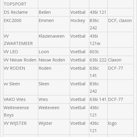
TOPSPORT
DS Reclame
Beilen
Voetbal
436i 121
EKC2000
Emmen
Hockey
836c
DCF, claxon
242
VV
Klazienaveen
Voetbal
436i
ZWARTEMEER
121w
VV LEO
Loon
Voetbal
603c
VV Nieuw Roden
Nieuw Roden
Voetbal
636i 222
Claxon
VV RODEN
Roden
Voetbal
636c
DCF-77
141
vv Sleen
Sleen
Voetbal
836c
242
VAKO Vries
Vries
Voetbal
636i 141
DCF-77
Weiteveense
Weiteveen
Voetbal
436c
Boys
121
VV WIJSTER
Wijster
Voetbal
436c
logo
121